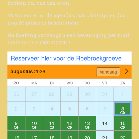
boeken bel ons dan even.
Wanneer er in de agenda staat 0/20 zijn er dus
nog 20 plekken beschikbaar.
Na boeking ontvangt u een bevestiging per mail.
LEES DEZE GOED DOOR!!