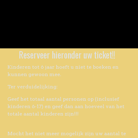
Reserveer hieronder uw ticket!!
Kinderen tot 6 jaar hoeft u niet te boeken en
kunnen gewoon mee.
Ter verduidelijking:
Geef het totaal aantal personen op (inclusief
kinderen 6-17) en geef dan aan hoeveel van het
totale aantal kinderen zijn!!!
Mocht het niet meer mogelijk zijn uw aantal te