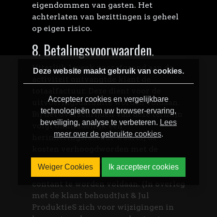
eigendommen van gasten. Het
achterlaten van bezittingen is geheel
op eigen risico.
8. Betalingsvoorwaarden.
Uiterlijk 1 week voorafgaand aan de
Deze website maakt gebruik van cookies.
activiteit ontvangtde klant de
totaalfactuur. Deze dient voor de
Accepteer cookies en vergelijkbare
uitvoeringsdatumte worden voldaan.
technologieën om uw browser-ervaring,
Bij het overschrijden van deze termijn
beveiliging, analyse te verbeteren.
Lees
volgt onmiddellijk een
meer over de gebruikte cookies
.
herinneringsfactuur waarbij de
kosten verhoogdworden met de
wettelijk toegestane rente. Bedragen
Weiger Cookies
Ik accepteer cookies
onder de € 300,00 dienen altijd
contant te worden voldaan. (In overleg
met de klant behoudtJut & Jul
ProduktieS zich voor wijzigingen in